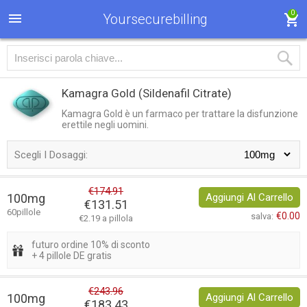
0
Yoursecurebilling
Kamagra Gold
(Sildenafil Citrate)
Kamagra Gold è un farmaco per trattare la disfunzione
erettile negli uomini.
Scegli I Dosaggi:
€174.91
100mg
Aggiungi Al Carrello
€131.51
60pillole
€0.00
salva:
€2.19 a pillola
futuro ordine 10% di sconto
+ 4 pillole DE gratis
€243.96
100mg
Aggiungi Al Carrello
€183.43