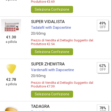
Produttore €3.69
Seleziona Confezione
SUPER VIDALISTA
49%
OFF
Tadalafil with Dapoxetine
20/60mg
€1.30
Prezzo di Vendita al Dettaglio Suggerito dal
a pillola
Produttore €2.54
Seleziona Confezione
SUPER ZHEWITRA
62%
OFF
Vardenafil with Dapoxetine
20/60mg
€2.78
Prezzo di Vendita al Dettaglio Suggerito dal
a pillola
Produttore €7.39
Seleziona Confezione
TADAGRA
78%