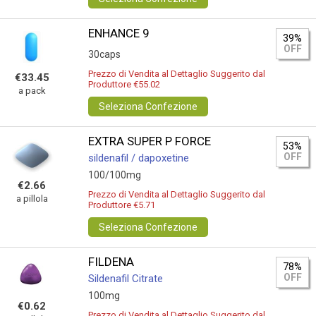
ENHANCE 9
39%
OFF
30caps
Prezzo di Vendita al Dettaglio Suggerito dal
€33.45
Produttore €55.02
a pack
Seleziona Confezione
EXTRA SUPER P FORCE
53%
OFF
sildenafil / dapoxetine
100/100mg
€2.66
Prezzo di Vendita al Dettaglio Suggerito dal
a pillola
Produttore €5.71
Seleziona Confezione
FILDENA
78%
OFF
Sildenafil Citrate
100mg
€0.62
Prezzo di Vendita al Dettaglio Suggerito dal