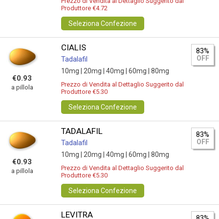
Prezzo di Vendita al Dettaglio Suggerito dal
Produttore €4.72
Seleziona Confezione
CIALIS
83%
OFF
Tadalafil
10mg |
20mg |
40mg |
60mg |
80mg
€0.93
Prezzo di Vendita al Dettaglio Suggerito dal
a pillola
Produttore €5.30
Seleziona Confezione
TADALAFIL
83%
OFF
Tadalafil
10mg |
20mg |
40mg |
60mg |
80mg
€0.93
Prezzo di Vendita al Dettaglio Suggerito dal
a pillola
Produttore €5.30
Seleziona Confezione
LEVITRA
83%