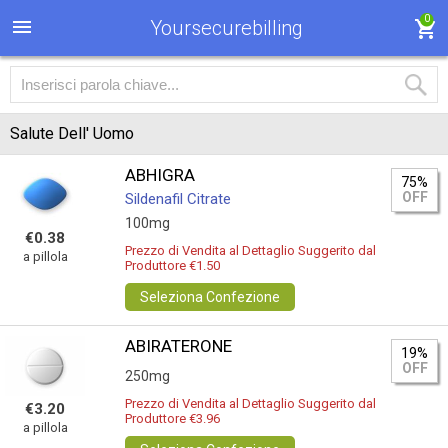
0
Yoursecurebilling
Salute Dell' Uomo
ABHIGRA
75%
OFF
Sildenafil Citrate
100mg
€0.38
Prezzo di Vendita al Dettaglio Suggerito dal
a pillola
Produttore €1.50
Seleziona Confezione
ABIRATERONE
19%
OFF
250mg
Prezzo di Vendita al Dettaglio Suggerito dal
€3.20
Produttore €3.96
a pillola