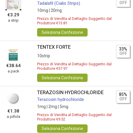
OFF
Tadalafil (Cialis Strips)
10mg |
20mg
€3.29
Prezzo di Vendita al Dettaglio Suggerito dal
a strip
Produttore €13.81
Seleziona Confezione
TENTEX FORTE
33%
OFF
10strip
Prezzo di Vendita al Dettaglio Suggerito dal
€38.64
Produttore €57.97
a pack
Seleziona Confezione
TERAZOSIN HYDROCHLORIDE
85%
OFF
Terazosin hydrochloride
1mg |
2mg |
5mg
€1.38
Prezzo di Vendita al Dettaglio Suggerito dal
a pillola
Produttore €9.52
Seleziona Confezione