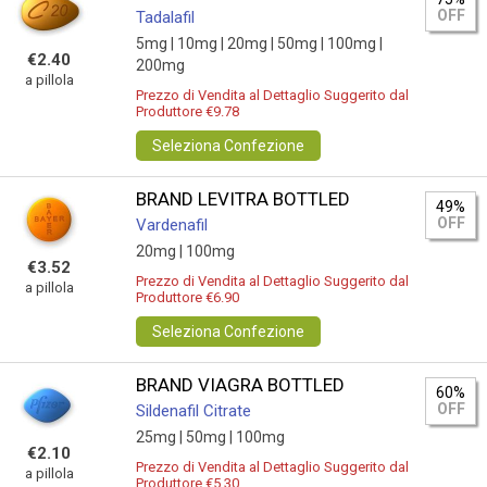
OFF
Tadalafil
5mg |
10mg |
20mg |
50mg |
100mg |
€2.40
200mg
a pillola
Prezzo di Vendita al Dettaglio Suggerito dal
Produttore €9.78
Seleziona Confezione
BRAND LEVITRA BOTTLED
49%
OFF
Vardenafil
20mg |
100mg
€3.52
Prezzo di Vendita al Dettaglio Suggerito dal
a pillola
Produttore €6.90
Seleziona Confezione
BRAND VIAGRA BOTTLED
60%
OFF
Sildenafil Citrate
25mg |
50mg |
100mg
€2.10
Prezzo di Vendita al Dettaglio Suggerito dal
a pillola
Produttore €5.30