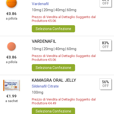
OFF
Vardenafil
10mg |
20mg |
40mg |
60mg
€0.86
Prezzo di Vendita al Dettaglio Suggerito dal
a pillola
Produttore €5.06
Seleziona Confezione
VARDENAFIL
83%
OFF
10mg |
20mg |
40mg |
60mg
Prezzo di Vendita al Dettaglio Suggerito dal
€0.86
Produttore €5.06
a pillola
Seleziona Confezione
KAMAGRA ORAL JELLY
56%
OFF
Sildenafil Citrate
100mg
€1.99
Prezzo di Vendita al Dettaglio Suggerito dal
a sachet
Produttore €4.49
Seleziona Confezione