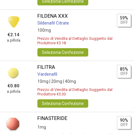
Seleziona Confezione
FILDENA XXX
59%
OFF
Sildenafil Citrate
100mg
€2.14
Prezzo di Vendita al Dettaglio Suggerito dal
a pillola
Produttore €5.18
Seleziona Confezione
FILITRA
85%
OFF
Vardenafil
10mg |
20mg |
40mg
€0.80
Prezzo di Vendita al Dettaglio Suggerito dal
a pillola
Produttore €5.30
Seleziona Confezione
FINASTERIDE
90%
OFF
1mg