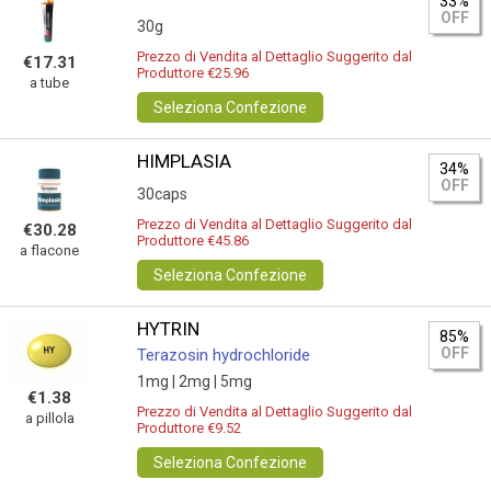
33%
OFF
30g
Prezzo di Vendita al Dettaglio Suggerito dal
€17.31
Produttore €25.96
a tube
Seleziona Confezione
HIMPLASIA
34%
OFF
30caps
Prezzo di Vendita al Dettaglio Suggerito dal
€30.28
Produttore €45.86
a flacone
Seleziona Confezione
HYTRIN
85%
OFF
Terazosin hydrochloride
1mg |
2mg |
5mg
€1.38
Prezzo di Vendita al Dettaglio Suggerito dal
a pillola
Produttore €9.52
Seleziona Confezione